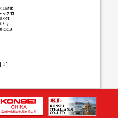
の自動化
ャック/ロ
識や種
おりま
集にご活
[
1
]