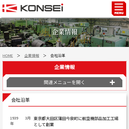
Home
ハンド＆チャックロボット周辺機器
企業情報
FAシステム
スマートファクトリーLabo
HOME
＞
企業情報
＞ 会社沿革
自動車部品
企業情報
企業情報
会社沿革
関連メニューを開く
事業所案内
海外拠点
会社沿革
ショールーム
個人情報の取り扱い
1939
3月
東京都大田区蒲田今泉町に航空機部品加工工場
年
として創業
最新情報