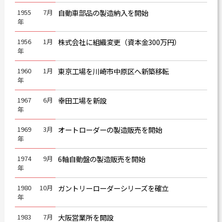
1955
7月
自動車部品の製造納入を開始
カタログダウンロード
年
よくある質問
1956
1月
株式会社に組織変更（資本金300万円）
採用情報
年
お問い合わせ
1960
1月
東京工場を川崎市中原区へ新築移転
年
1967
6月
幸田工場を新設
年
1969
3月
オートローダーの製造販売を開始
Japanese
English
年
Thai
Chinese
1974
9月
6軸自動盤の製造販売を開始
年
1980
10月
ガントリーローダーシリーズを確立
年
1983
7月
大阪営業所を開設