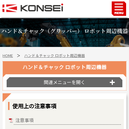
Home
ハンド＆チャックロボット周辺機器
ハンド＆チャック（グリッパー） ロボット周辺機器
FAシステム
スマートファクトリーLabo
HOME
＞
ハンド＆チャック ロボット周辺機器
自動車部品
企業情報
ハンド＆チャック ロボット周辺機器
会社沿革
関連メニューを開く
事業所案内
海外拠点
使用上の注意事項
ショールーム
個人情報の取り扱い
注意事項
最新情報