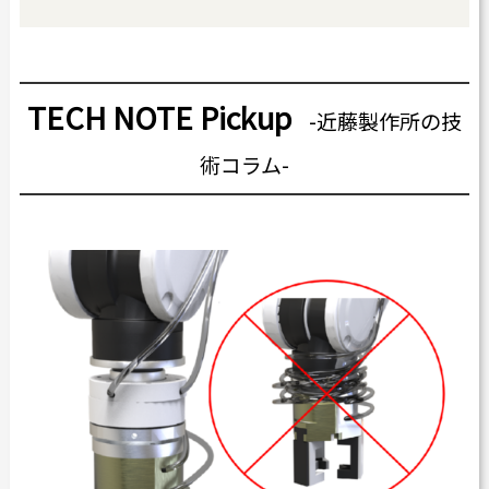
カタログダウンロード
よくある質問
TECH NOTE Pickup
採用情報
-近藤製作所の技
お問い合わせ
術コラム-
Japanese
English
Thai
Chinese