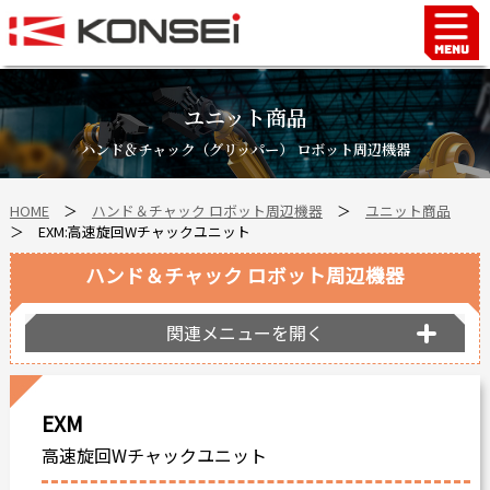
Home
ハンド＆チャックロボット周辺機器
ユニット商品
FAシステム
ハンド＆チャック（グリッパー） ロボット周辺機器
スマートファクトリーLabo
HOME
＞
ハンド＆チャック ロボット周辺機器
＞
ユニット商品
自動車部品
＞ EXM:高速旋回Wチャックユニット
企業情報
ハンド＆チャック ロボット周辺機器
会社沿革
事業所案内
関連メニューを開く
海外拠点
ショールーム
EXM
個人情報の取り扱い
高速旋回Wチャックユニット
最新情報