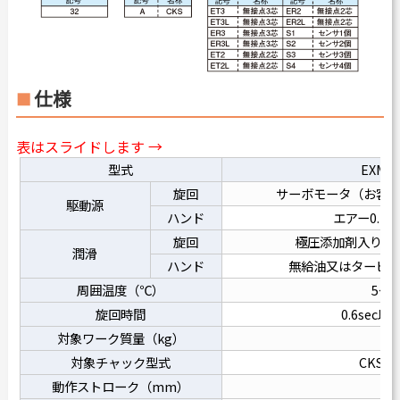
仕様
表はスライドします →
型式
EXM-3
旋回
サーボモータ（お客
駆動源
ハンド
エアー0.2～
旋回
極圧添加剤入り潤滑
潤滑
ハンド
無給油又はタービン油
周囲温度（℃）
5～6
旋回時間
0.6sec以上
対象ワーク質量（kg）
5
対象チャック型式
CKS-3
動作ストローク（mm）
32