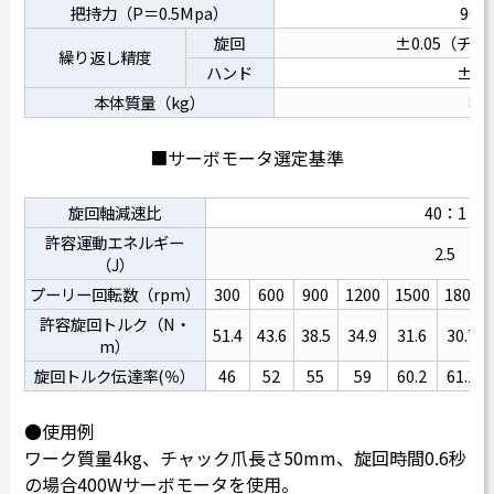
把持力（P＝0.5Mpa）
900
旋回
±0.05（チ
繰り返し精度
ハンド
±0.0
本体質量（kg）
8.3
■サーボモータ選定基準
旋回軸減速比
40：1
許容運動エネルギー
2.5
（J）
プーリー回転数（rpm）
300
600
900
1200
1500
1800
許容旋回トルク（N・
51.4
43.6
38.5
34.9
31.6
30.7
m）
旋回トルク伝達率(％）
46
52
55
59
60.2
61.1
●使用例
ワーク質量4kg、チャック爪長さ50mm、旋回時間0.6秒
の場合400Wサーボモータを使用。