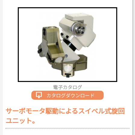
カタログダウンロード
よくある質問
採用情報
お問い合わせ
Japanese
English
電子カタログ
Thai
Chinese
カタログダウンロード
サーボモータ駆動によるスイベル式旋回
ユニット。