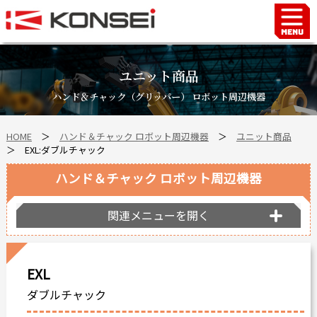
Home
ハンド＆チャックロボット周辺機器
ユニット商品
FAシステム
ハンド＆チャック（グリッパー） ロボット周辺機器
スマートファクトリーLabo
HOME
＞
ハンド＆チャック ロボット周辺機器
＞
ユニット商品
自動車部品
＞ EXL:ダブルチャック
企業情報
ハンド＆チャック ロボット周辺機器
会社沿革
事業所案内
関連メニューを開く
海外拠点
ショールーム
EXL
個人情報の取り扱い
ダブルチャック
最新情報