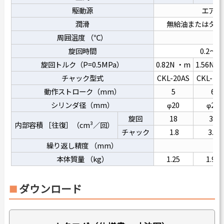
駆動源
エアー0
潤滑
無給油またはタービ
周囲温度 （℃）
旋回時間
0.2～0
旋回トルク（P=0.5MPa）
0.82N ・m
1.56N 
チャック型式
CKL-20AS
CKL-25
動作ストローク（mm）
5
6
シリンダ径（mm）
φ20
φ25
旋回
18
34
内部容積 ［往復］（cm³／回）
チャック
1.8
3.3
繰り返し精度 （mm）
本体質量 （kg）
1.25
1.96
ダウンロード