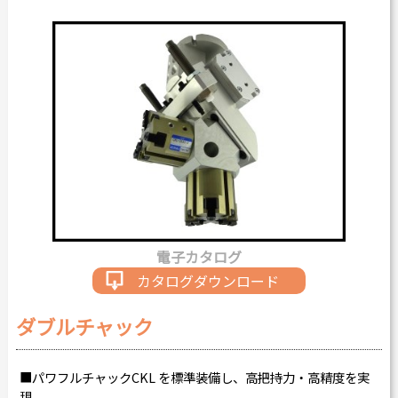
カタログダウンロード
よくある質問
採用情報
お問い合わせ
Japanese
English
電子カタログ
Thai
Chinese
カタログダウンロード
ダブルチャック
■パワフルチャックCKL を標準装備し、高把持力・高精度を実
現。