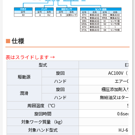
仕様
表はスライドします →
型式
EXJ-
旋回
AC100V（ 
駆動源
ハンド
エアー0.3～
旋回
極圧添加剤入り潤滑
潤滑
ハンド
無給油又はタービン
周囲温度 （℃）
5～
旋回時間
0.6sec以
対象ワーク質量 （kg）
2
対象ハンド型式
HJ-63A