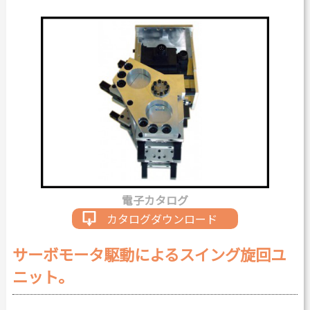
カタログダウンロード
よくある質問
採用情報
お問い合わせ
Japanese
English
電子カタログ
Thai
Chinese
カタログダウンロード
サーボモータ駆動によるスイング旋回ユ
ニット。