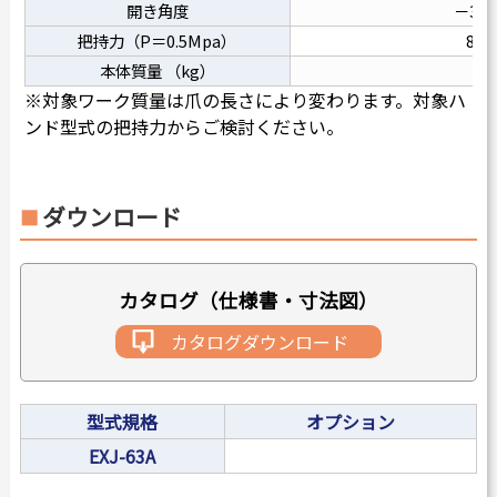
開き角度
－3°～
把持力（P＝0.5Mpa）
800
本体質量 （kg）
4
※対象ワーク質量は爪の長さにより変わります。対象ハ
ンド型式の把持力からご検討ください。
ダウンロード
カタログ（仕様書・寸法図）
カタログダウンロード
型式規格
オプション
EXJ-63A