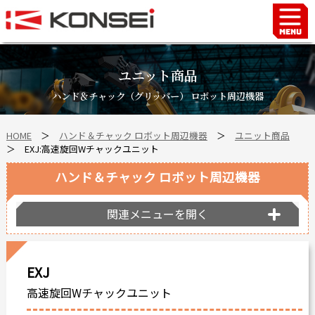
Home
ハンド＆チャックロボット周辺機器
ユニット商品
FAシステム
ハンド＆チャック（グリッパー） ロボット周辺機器
スマートファクトリーLabo
HOME
＞
ハンド＆チャック ロボット周辺機器
＞
ユニット商品
自動車部品
＞ EXJ:高速旋回Wチャックユニット
企業情報
ハンド＆チャック ロボット周辺機器
会社沿革
事業所案内
関連メニューを開く
海外拠点
ショールーム
EXJ
個人情報の取り扱い
高速旋回Wチャックユニット
最新情報