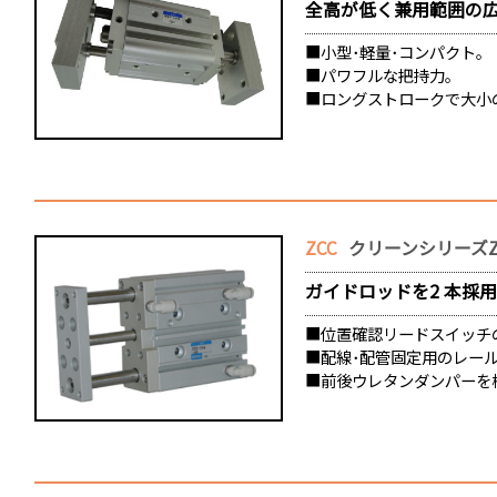
全高が低く兼用範囲の
■小型･軽量･コンパクト。
■パワフルな把持力。
■ロングストロークで大小
ZCC
クリーンシリーズZ
ガイドロッドを2 本採
■位置確認リードスイッチ
■配線･配管固定用のレー
■前後ウレタンダンパーを