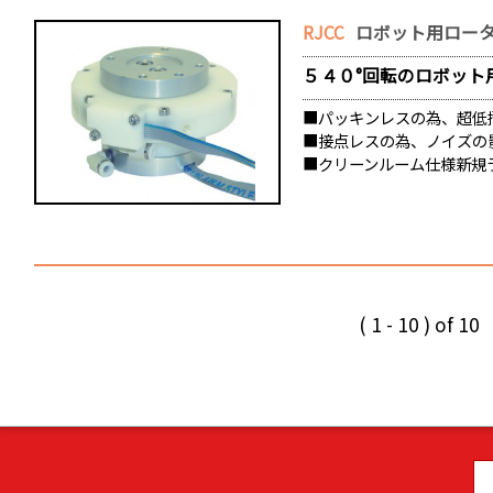
RJCC
ロボット用ロー
５４０°回転のロボット
■パッキンレスの為、超低
■接点レスの為、ノイズの
■クリーンルーム仕様新規ラ
( 1 - 10 ) of 