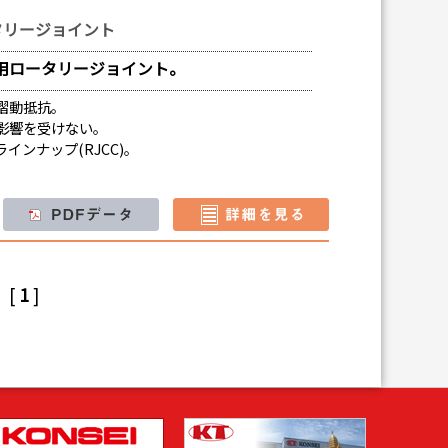
タリージョイント
用ロータリージョイント。
摺動抵抗。
影響を受けない。
インナップ(RJCC)。
10
[
1
]