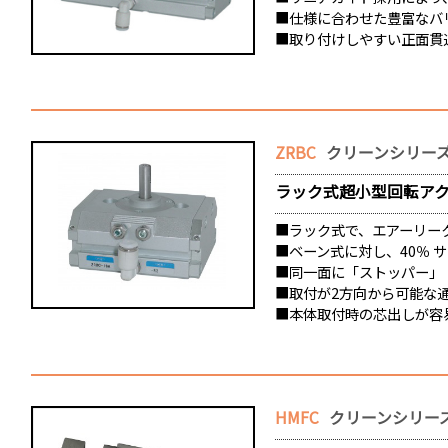
■仕様に合わせた豊富なバ
■取り付けしやすい正面貫
ZRBC
クリーンシリーズ
ラック式超小型回転ア
■ラック式で、エアーリー
■ベーン式に対し、40％ 
■同一面に「ストッパー」
■取付が2方向から可能な
■本体取付時の芯出しが容
HMFC
クリーンシリーズ