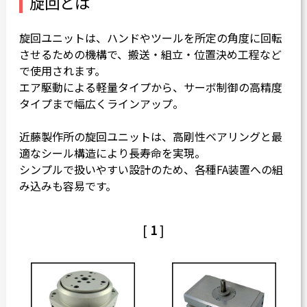
旋回とは
カタログダウンロード
旋回ユニットは、ハンドやツールを所定の角度に回転
よくある質問
させるための機構で、搬送・組立・位置決め工程など
採用情報
で使用されます。
エア駆動による軽量タイプから、サーボ制御の高精度
お問い合わせ
タイプまで幅広くラインアップ。
近藤製作所の旋回ユニットは、高剛性ベアリングと最
適なシール構造により長寿命を実現。
シンプルで扱いやすい設計のため、各種FA装置への組
Japanese
English
み込みも容易です。
Thai
Chinese
[
1
]