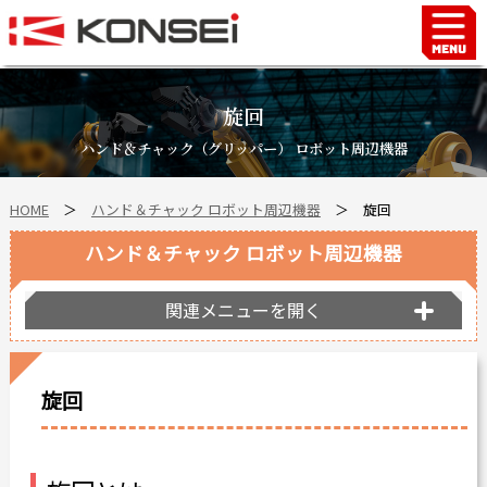
Home
ハンド＆チャックロボット周辺機器
旋回
FAシステム
ハンド＆チャック（グリッパー） ロボット周辺機器
スマートファクトリーLabo
HOME
＞
ハンド＆チャック ロボット周辺機器
＞
旋回
自動車部品
企業情報
ハンド＆チャック ロボット周辺機器
会社沿革
関連メニューを開く
事業所案内
海外拠点
旋回
ショールーム
個人情報の取り扱い
最新情報