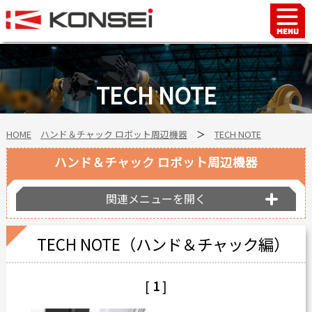
Home
ハンド＆チャックロボット周辺機器
TECH NOTE
FAシステム
スマートファクトリーLabo
HOME
ハンド＆チャック ロボット周辺機器
＞
TECH NOTE
自動車部品
企業情報
ハンド＆チャック ロボット周辺機器
会社沿革
関連メニューを開く
事業所案内
海外拠点
TECH NOTE（ハンド＆チャック編）
ショールーム
[
1
]
個人情報の取り扱い
最新情報