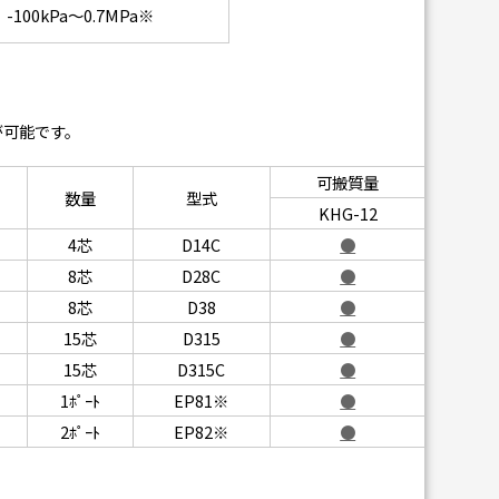
-100kPa～0.7MPa※
が可能です。
可搬質量
数量
型式
KHG-12
4芯
D14C
●
8芯
D28C
●
8芯
D38
●
15芯
D315
●
15芯
D315C
●
1ﾎﾟｰﾄ
EP81※
●
2ﾎﾟｰﾄ
EP82※
●