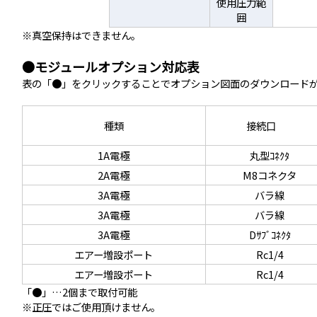
使用圧力範
囲
※真空保持はできません。
●モジュールオプション対応表
表の「●」をクリックすることでオプション図面のダウンロード
種類
接続口
1A電極
丸型ｺﾈｸﾀ
2A電極
M8コネクタ
3A電極
バラ線
3A電極
バラ線
3A電極
Dｻﾌﾞｺﾈｸﾀ
エアー増設ポート
Rc1/4
エアー増設ポート
Rc1/4
「●」…2個まで取付可能
※正圧ではご使用頂けません。