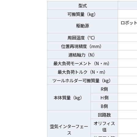
型式
可搬質量（kg）
ロボッ
駆動源
周囲温度（℃）
位置再現精度（mm）
連結軸力（N）
最大負荷モーメント（N・m）
最大負荷トルク（N・m）
ツールホルダー可搬質量（kg）
R側
本体質量（kg）
Ｈ側
B側
回路数
オリフィス
空気インターフェー
径
ス