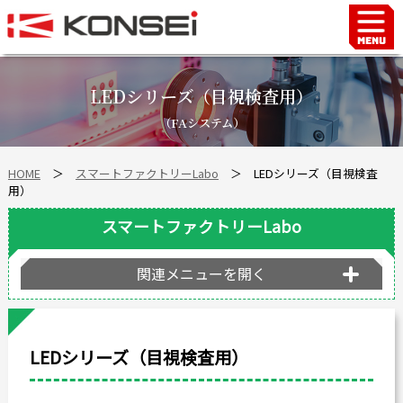
Home
ハンド＆チャックロボット周辺機器
LEDシリーズ（目視検査用）
FAシステム
（FAシステム）
スマートファクトリーLabo
HOME
＞
スマートファクトリーLabo
＞ LEDシリーズ（目視検査
自動車部品
用）
企業情報
スマートファクトリーLabo
会社沿革
事業所案内
関連メニューを開く
海外拠点
ショールーム
LEDシリーズ（目視検査用）
個人情報の取り扱い
最新情報