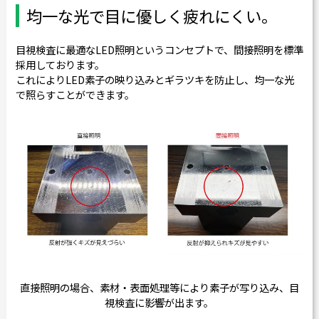
均一な光で目に優しく疲れにくい。
カタログダウンロード
よくある質問
目視検査に最適なLED照明というコンセプトで、間接照明を標準
採用しております。
採用情報
これによりLED素子の映り込みとギラツキを防止し、均一な光
お問い合わせ
で照らすことができます。
Japanese
English
Thai
Chinese
直接照明の場合、素材・表面処理等により素子が写り込み、目
視検査に影響が出ます。