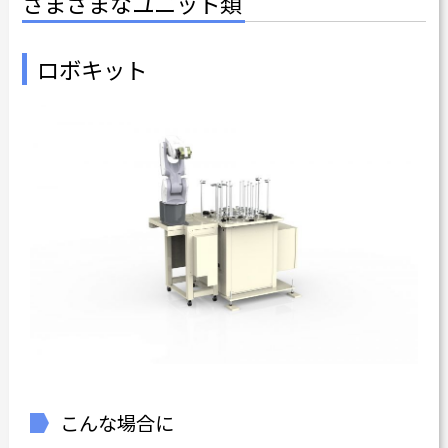
さまざまなユニット類
カタログダウンロード
ロボキット
よくある質問
採用情報
お問い合わせ
Japanese
English
Thai
Chinese
こんな場合に