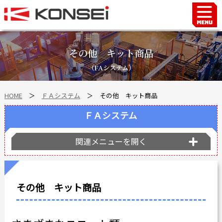
Home
ハンド＆チャックロボット周辺機器
その他 キット商品
FAシステム
（FAシステム）
スマートファクトリーLabo
HOME
＞
ＦＡシステム
＞ その他 キット商品
自動車部品
企業情報
ＦＡシステム
会社沿革
関連メニューを開く
事業所案内
海外拠点
ショールーム
その他 キット商品
個人情報の取り扱い
最新情報