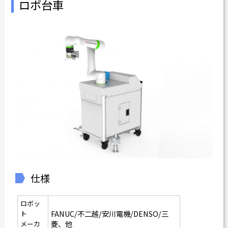
ロボ台車
仕様
ロボッ
FANUC/不二越/安川電機/DENSO/三
ト
菱、他
メーカ