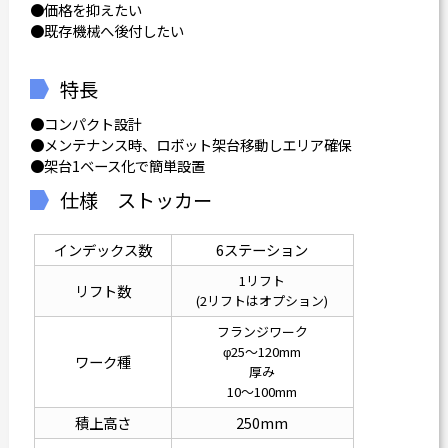
●価格を抑えたい
●既存機械へ後付したい
特長
●コンパクト設計
●メンテナンス時、ロボット架台移動しエリア確保
●架台1ベース化で簡単設置
仕様 ストッカー
インデックス数
6ステーション
1リフト
リフト数
(2リフトはオプション)
フランジワーク
φ25～120mm
ワーク種
厚み
10～100mm
積上高さ
250mm