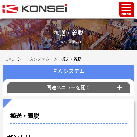
Home
ハンド＆チャックロボット周辺機器
搬送・着脱
FAシステム
（FAシステム）
スマートファクトリーLabo
HOME
＞
ＦＡシステム
＞ 搬送・着脱
自動車部品
企業情報
ＦＡシステム
会社沿革
関連メニューを開く
事業所案内
海外拠点
ショールーム
搬送・着脱
個人情報の取り扱い
最新情報