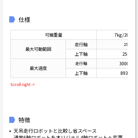
仕様
可搬重量
7kg/20kg/
走行軸
250mm
最大可動範囲
上下軸
250m
3000mm
走行軸
最大速度
上下軸
893mm/
特徴
天吊走行ロボットと比較し省スペース
通常6軸ロボットをオリジナル4軸ロボットへ変更