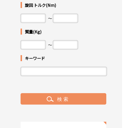
旋回 トルク(Nm)
～
質量(Kg)
～
キーワード