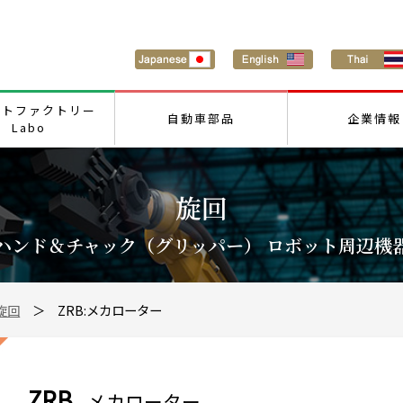
ートファクトリー
自動車部品
企業情報
Labo
旋回
ハンド＆チャック（グリッパー） ロボット周辺機
旋回
＞ ZRB:メカローター
ZRB
メカローター