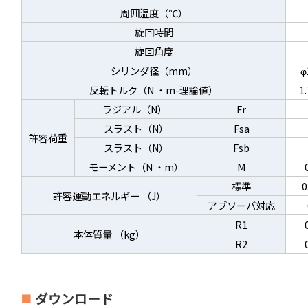
周囲温度
（℃）
旋回時間
旋回角度
シリンダ径
φ
（mm）
反転トルク
1
（N ・m-理論値）
ラジアル
Fr
（N）
スラスト
Fsa
（N）
許容荷重
スラスト
Fsb
（N）
モーメント
M
（N ・m）
標準
0
許容運動エネルギー （J）
アブソーバ対応
R1
本体質量 （kg）
R2
ダウンロード