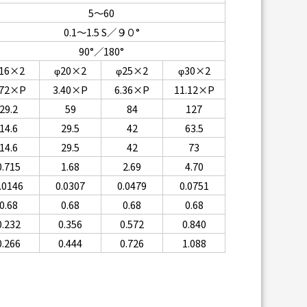
5～60
0.1～1.5 S／９０°
90°／180°
16×2
φ20×2
φ25×2
φ30×2
.72×P
3.40×P
6.36×P
11.12×P
29.2
59
84
127
14.6
29.5
42
63.5
14.6
29.5
42
73
0.715
1.68
2.69
4.70
.0146
0.0307
0.0479
0.0751
0.68
0.68
0.68
0.68
0.232
0.356
0.572
0.840
0.266
0.444
0.726
1.088