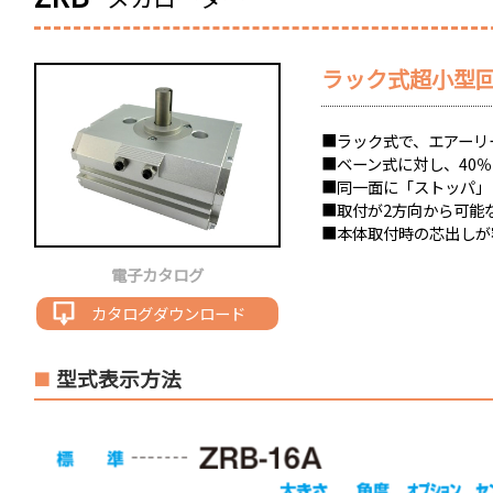
ラック式超小型
■ラック式で、エアーリ
■ベーン式に対し、40
■同一面に「ストッパ」
■取付が2方向から可能
■本体取付時の芯出しが
電子カタログ
カタログダウンロード
型式表示方法