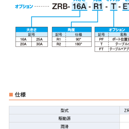
仕様
型式
ZR
駆動源
潤滑