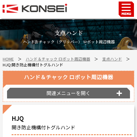
Home
ハンド＆チャックロボット周辺機器
支点ハンド
FAシステム
ハンド＆チャック（グリッパー） ロボット周辺機器
スマートファクトリーLabo
HOME
＞
ハンド＆チャック ロボット周辺機器
＞
支点ハンド
＞
自動車部品
HJQ:開き防止機構付トグルハンド
企業情報
ハンド＆チャック ロボット周辺機器
会社沿革
事業所案内
関連メニューを開く
海外拠点
ショールーム
HJQ
個人情報の取り扱い
開き防止機構付トグルハンド
最新情報