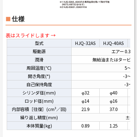
仕様
表はスライドします →
型式
HJQ-32AS
HJQ-40AS
HJ
駆動源
エアー 0.3～0
潤滑
無給油またはタービン油１
周囲温度(℃)
5～60
開き角度(°)
-3～28
自己保持角度
-3～1
シリンダ径(mm)
φ32
φ40
ロッド径(mm)
φ14
φ16
内部容積［往復］(cm³／回)
21.9
37.0
繰り返し精度(mm)
±0.1
本体質量(kg)
0.89
1.25