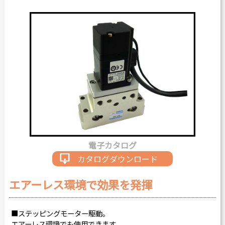
カタログダウンロード
よくある質問
採用情報
お問い合わせ
Japanese
English
電子カタログ
Thai
Chinese
カタログダウンロード
エアーレス環境で効果を発揮
■ステッピングモーター駆動。
エアーレス環境でも使用できます。