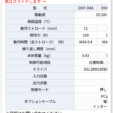
表はスライドします →
型 式
DHF-04A
DHF-0
駆動源
DC24V 
周囲温度（℃）
動作ストローク（mm）
11
15
把持力（N）
100
110
動作時間（全ストローク）（秒）
MAX 0.4
MAX 0
繰り返し精度（mm）
±
本体質量（kg）
0.43
0.7
制御可能項目
位置制御、速
ドライバ
DSL28W100BAA
入力点数
出力点数
制御モード
押し当
PC通
オプションケーブル
電源
インターフ
※詳細はお問い合わせください。