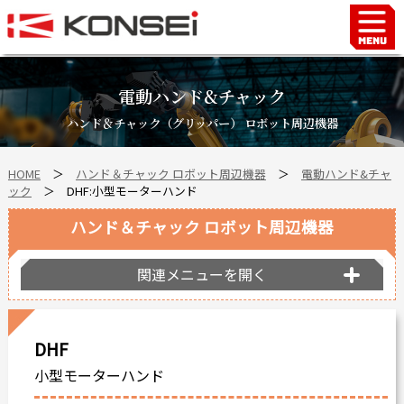
Home
ハンド＆チャックロボット周辺機器
電動ハンド&チャック
FAシステム
ハンド＆チャック（グリッパー） ロボット周辺機器
スマートファクトリーLabo
HOME
＞
ハンド＆チャック ロボット周辺機器
＞
電動ハンド&チャ
自動車部品
ック
＞ DHF:小型モーターハンド
企業情報
ハンド＆チャック ロボット周辺機器
会社沿革
事業所案内
関連メニューを開く
海外拠点
ショールーム
DHF
個人情報の取り扱い
小型モーターハンド
最新情報