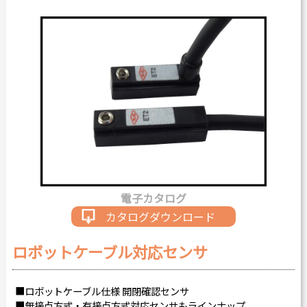
カタログダウンロード
よくある質問
採用情報
お問い合わせ
Japanese
English
電子カタログ
Thai
Chinese
カタログダウンロード
ロボットケーブル対応センサ
■ロボットケーブル仕様 開閉確認センサ
■無接点方式・有接点方式対応センサもラインナップ。