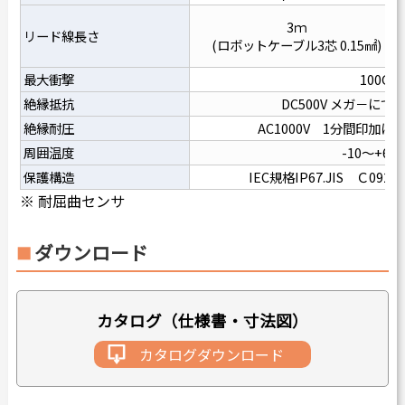
3ｍ
リード線長さ
(ロボットケーブル3芯 0.15㎟)
最大衝撃
100G
絶縁抵抗
DC500V メガ－にて、
絶縁耐圧
AC1000V 1分間印加
周囲温度
-10～+60
保護構造
IEC規格IP67.JIS Ｃ09
※ 耐屈曲センサ
ダウンロード
カタログ（仕様書・寸法図）
カタログダウンロード