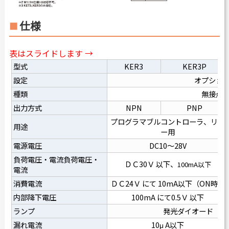
仕様
表はスライドします →
型式
KER3
KER3P
設定
オプショ
種類
無接点
出力方式
NPN
PNP
プログラマブルコントローラ、リレ
用途
ー用
電源電圧
DC10～28V
負荷電圧・電流負荷電圧・
ＤＣ30Ｖ 以下、
100mA以下
電流
消費電流
ＤＣ24Ｖ にて 10mA以下（ON時）
内部降下電圧
100mA にて0.5Ｖ 以下
ランプ
発光ダイオード（O
漏れ電流
10μ A以下