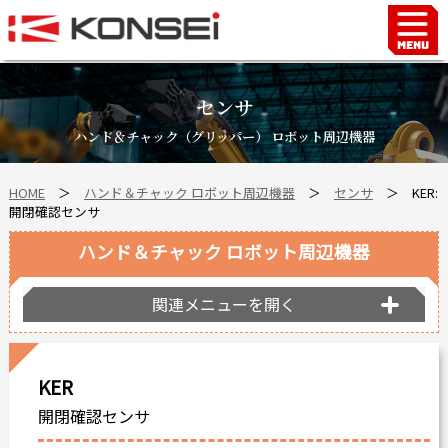
Home
ハンド＆チャックロボット周辺機器
センサ
FAシステム
ハンド＆チャック（グリッパー） ロボット周辺機器
スマートファクトリーLabo
HOME
＞
ハンド＆チャック ロボット周辺機器
＞
センサ
＞ KER:
自動車部品
開閉確認センサ
企業情報
ハンド＆チャック ロボット周辺機器
会社沿革
事業所案内
関連メニューを開く
海外拠点
ショールーム
KER
個人情報の取り扱い
開閉確認センサ
最新情報