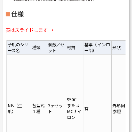
仕様
表はスライドします →
子爪のシリ
個数／セ
基準（ インロ
種類
材質
形状
ーズ名
ット
ー部）
C
3
C
S50C
C
NB（生
各型式
3ヶセッ
または
外形図
4
有
爪）
１種
ト
MCナイ
参照
ロン
C
4
5