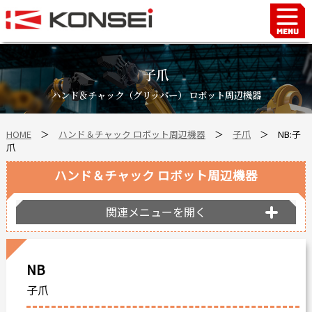
Home
ハンド＆チャックロボット周辺機器
子爪
FAシステム
ハンド＆チャック（グリッパー） ロボット周辺機器
スマートファクトリーLabo
HOME
＞
ハンド＆チャック ロボット周辺機器
＞
子爪
＞ NB:子
自動車部品
爪
企業情報
ハンド＆チャック ロボット周辺機器
会社沿革
事業所案内
関連メニューを開く
海外拠点
ショールーム
NB
個人情報の取り扱い
子爪
最新情報