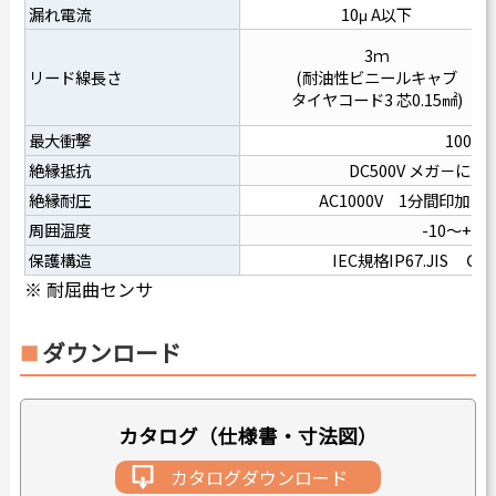
漏れ電流
10μ A以下
3ｍ
リード線長さ
(耐油性ビニールキャブ
タイヤコード3 芯0.15㎟)
最大衝撃
100G
絶縁抵抗
DC500V メガ－にて
絶縁耐圧
AC1000V 1分間印加
周囲温度
-10～+60
保護構造
IEC規格IP67.JIS Ｃ
※ 耐屈曲センサ
ダウンロード
カタログ（仕様書・寸法図）
カタログダウンロード