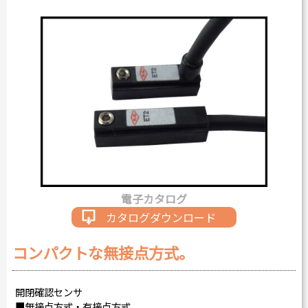
カタログダウンロード
よくある質問
採用情報
お問い合わせ
Japanese
English
電子カタログ
Thai
Chinese
カタログダウンロード
コンパクトな無接点方式。
開閉確認センサ
■無接点方式・有接点方式