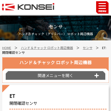
Home
ハンド＆チャックロボット周辺機器
センサ
FAシステム
ハンド＆チャック（グリッパー） ロボット周辺機器
スマートファクトリーLabo
HOME
＞
ハンド＆チャック ロボット周辺機器
＞
センサ
＞ ET:
自動車部品
開閉確認センサ
企業情報
ハンド＆チャック ロボット周辺機器
会社沿革
事業所案内
関連メニューを開く
海外拠点
ショールーム
ET
個人情報の取り扱い
開閉確認センサ
最新情報