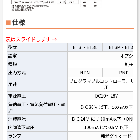
仕様
表はスライドします →
型式
ET3 ・ET3L
ET3P・ET3LP
設定
オプショ
種類
無接点
出力方式
NPN
PNP
プログラマブルコントローラ、リレ
用途
用
電源電圧
DC10～28V
負荷電圧・電流負荷電圧・電
ＤＣ30Ｖ 以下、
100mA以下
流
消費電流
ＤＣ24Ｖ にて 10mA以下（ON時
内部降下電圧
100mA にて0.5Ｖ 以下
ランプ
発光ダイオード（O