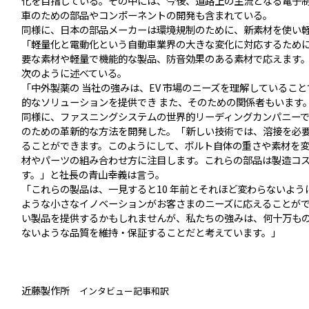
化を目指している。その中には、今後、道路上の主流となる電子
車のための部品やコンポーネントの開発も含まれている。
同様に、日本の部品メーカーは環境規制のために、新素材を使い
「軽量化と電動化という自動車業界の大きな変化に対応するために
要な素材や軽量で機能的な製品、防音効果のある素材で応えます。
次のように述べている。
「中外製薬の 当社の強みは、EV 市場のニーズを理解しているこ
的なソリューションを提供でき また、そのための関係者もいます
同様に、ファスニングシステムの世界的リーディングカンパニー
のための革新的な方法を開発した。「新しい技術では、溶接を必要
ることができます。このようにして、ボルト自体の重さや素材を
材やパーツの組み合わせ方に注目します。これらの部品は製造コ
す。」と社⾧の青山幸義は言う。
「これらの製品は、一見すると10 年前とそれほど変わらないよ
ような小さなイノベーションがお客さまのニーズに応えることが
い製品を提供するかもしれませんが、私たちの強みは、何十万もの
ないような品質を維持・保証することだと考えています。」
近藤製作所
インタビュー記事和訳