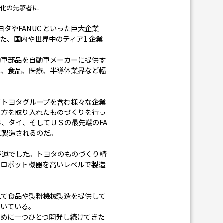
化の先駆者に
タやFANUC といった巨大企業
た、国内や世界中のティア1 企業
。
動車部品を自動車メーカーに提供す
車、食品、医療、半導体業界など幅
てトヨタグループを含む様々な企業
え方を取り入れたものづくりを行っ
、タイ、そしてＵＳの最先端のFA
に製造されるのだ。
幸運でした。トヨタのものづくり精
やロボット機器を高いレベルで製造
えて食品や製粉機械製造を提供して
づいている。
ために一つひとつ開発し続けてきた