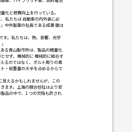
制御車、ハイブリッド車、燃料電池
軽量化と燃費向上を行っている。
、私たちは 自動車の内外装に必
」中外製薬の社⾧である成瀬 徹は
とです。私たちは、熱、音響、光学
。」
である青山製作所は、製品の軽量化
とせず、機械的に 機械的に結合す
変えるのではなく、ボルト周りの素
スト・総重量の大半を占めるからで
うに見えるかもしれませんが、この
できます。上海の競合他社はより安
製品の中で、1 つの欠陥も許され