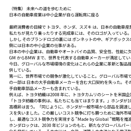
（特集） 未来への道を歩むために
日本の自動車産業は中小企業が自ら運転席に座る
最終消費者の目線で トヨタ、ホンダ、スズキ は、日本の自動車
私たちが見たり乗ったりする完成車には、そのロゴが入っている
しかし そのブランドロゴの裏には ボンネットの中、ギアボックス
側には日本の中小企業の仕事がある。
日本の中小企業は、自動車やオートバイの品質、安全性、性能に
GM からBMW まで、世界を代表する自動車メーカーが満足してい
今日、グローバルな市場環境の変化はこれらの企業に革新と製品
供している。
第一に、世界市場での競争が激化していること。グローバル市場
の一部は 日本の大手自動車メーカーを含む大口契約を失った。そ
手自動車部品メーカーも含まれている。
例えば、トヨタ紡織は2008 年に、トヨタカムリのシートを米国
「トヨタ紡織の事例は、私たちにも当てはまります。」ホンダが1
高橋昇は言う。「同じように、ホンダが一般市場から部品を調達
スを失いました。この厳しいコスト競争に打ち勝つために海外市
し、最適なコスト競争力を実現する "Made by Global "戦略を
ホンダロックは、2030 年ビジョンのもと、新たなグローバルパ