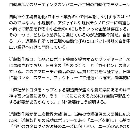
自動車部品のリーディングカンパニーが工場の自動化でモジュー
ル
自動車や工場自動化/ロボット業界の中で日本をけん引するのはトヨ
のみではない。小規模の、アジャイルや現代テクノロジーに精通し
へ向けて部品を作る中小企業の中にもそういった企業は存在する
その一つで、どちらの業界にも通じているのが近藤製作所だ。自
る一方、近藤製作所では工場の自動化(FA)とロボット機器を自動
広い業界へ向けて開発している。
近藤製作所は、部品とロボット機器を提供するサプライヤーとし
に信頼されており、トヨタの「ものづくり」と「カイゼン」の考
ている。このアプローチが商品の高い品質と性能を保証する。日本
に基づいた「スマート」ファクトリーにて迅速かつ確実、効率的
「弊社がトヨタをトップとする製造業が盛んな愛知県にあるのは
神は高い位置にあり、そのニーズにこたえるためには自動車部品
する必要があるからです。」Mr.近藤はこう説明する。
近藤製作所が第二次世界大戦後に、当時の食糧確保の必要性に応
以来、近藤製作所の成功はポリシーである「ニーズを形に」に基
「当社のカタログがお客様のニーズに向き合い、ニーズの実現の