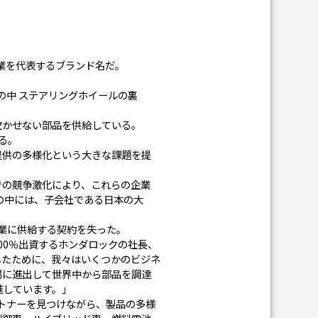
産業を代表するブランド名だ。
。
の中 ステアリングホイールの裏
欠かせない部品を供給している。
る。
提供の多様化という大きな課題を提
での競争激化により、これらの企業
の中には、子会社である日本の大
企業に供給する契約を失った。
00％出資するホンダロックの社⾧、
したために、我々はいくつかのビジネ
場に進出して世界中から部品を調達
推進しています。」
ートナーを見つけながら、製品の多様