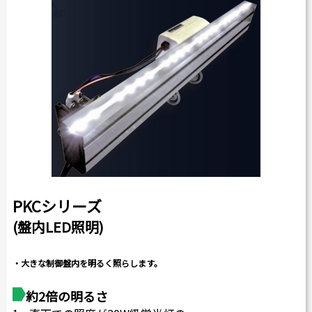
カタログダウンロード
よくある質問
採用情報
お問い合わせ
Japanese
English
PKCシリーズ
Thai
Chinese
(盤内LED照明)
・大きな制御盤内を明るく照らします。
約2倍の明るさ