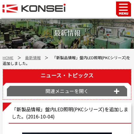
Home
ハンド＆チャックロボット周辺機器
最新情報
FAシステム
スマートファクトリーLabo
HOME
＞
最新情報
＞ 「新製品情報」盤内LED照明(PKCシリーズ)を
自動車部品
追加しました。
企業情報
ニュース・トピックス
会社沿革
事業所案内
関連メニューを開く
海外拠点
「新製品情報」盤内LED照明(PKCシリーズ)を追加しま
ショールーム
した。(2016-10-04)
個人情報の取り扱い
最新情報