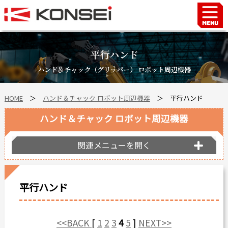
Home
ハンド＆チャックロボット周辺機器
平行ハンド
FAシステム
ハンド＆チャック（グリッパー） ロボット周辺機器
スマートファクトリーLabo
HOME
＞
ハンド＆チャック ロボット周辺機器
＞
平行ハンド
自動車部品
企業情報
ハンド＆チャック ロボット周辺機器
会社沿革
関連メニューを開く
事業所案内
海外拠点
平行ハンド
ショールーム
個人情報の取り扱い
<<BACK
[
1
2
3
4
5
]
NEXT>>
最新情報