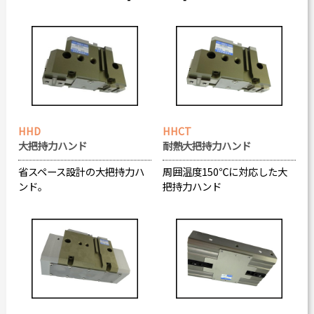
カタログダウンロード
よくある質問
採用情報
お問い合わせ
HHD
HHCT
大把持力ハンド
耐熱大把持力ハンド
省スペース設計の大把持力ハ
周囲温度150℃に対応した大
Japanese
English
ンド。
把持力ハンド
Thai
Chinese